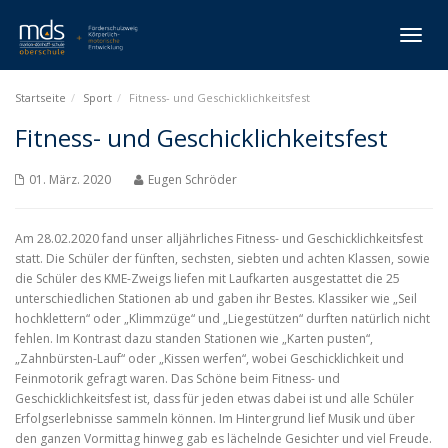
Toggl
naviga
Startseite
Sport
Fitness- und Geschicklichkeitsfest
Fitness- und Geschicklichkeitsfest
01. März. 2020
Eugen Schröder
Am 28.02.2020 fand unser alljährliches Fitness- und Geschicklichkeitsfest
statt. Die Schüler der fünften, sechsten, siebten und achten Klassen, sowie
die Schüler des KME-Zweigs liefen mit Laufkarten ausgestattet die 25
unterschiedlichen Stationen ab und gaben ihr Bestes. Klassiker wie „Seil
hochklettern“ oder „Klimmzüge“ und „Liegestützen“ durften natürlich nicht
fehlen. Im Kontrast dazu standen Stationen wie „Karten pusten“,
„Zahnbürsten-Lauf“ oder „Kissen werfen“, wobei Geschicklichkeit und
Feinmotorik gefragt waren. Das Schöne beim Fitness- und
Geschicklichkeitsfest ist, dass für jeden etwas dabei ist und alle Schüler
Erfolgserlebnisse sammeln können. Im Hintergrund lief Musik und über
den ganzen Vormittag hinweg gab es lächelnde Gesichter und viel Freude.