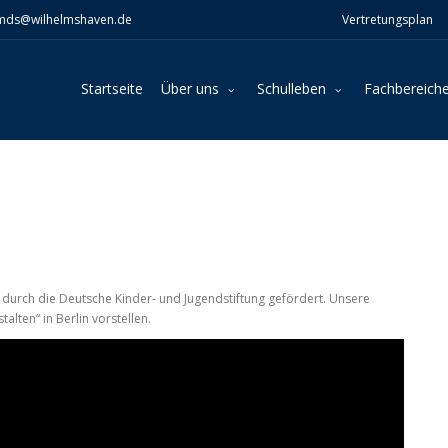
mds@wilhelmshaven.de
Vertretungsplan
Startseite
Über uns
Schulleben
Fachbereich
 durch die Deutsche Kinder- und Jugendstiftung gefördert. Unsere
lten“ in Berlin vorstellen.