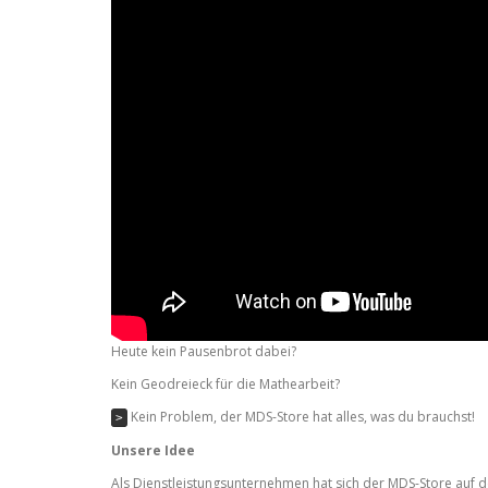
Heute kein Pausenbrot dabei?
Kein Geodreieck für die Mathearbeit?
Kein Problem, der MDS-Store hat alles, was du brauchst!
>
Unsere Idee
Als Dienstleistungsunternehmen hat sich der MDS-Store auf 