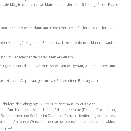
ert die Möglichkeit fehlende Materialien oder eine Stärkung für die Pause
rnen kann und wenn dann auch noch der Bleistift, der Block oder das
chüler kostengünstig einen Pausensnack oder fehlendes Material kaufen
 und umweltschonende Materialien erweitern.
hulgarten verarbeitet werden. So wissen wir genau, wo unser Obst und
Produkte und Verpackungen, um als Schule einen Beitrag zum
d Schülern der Jahrgänge 9 und 10 zusammen. Im Zuge der
hlen. Durch die unterschiedlichen Arbeitsbereiche (Einkauf, Produktion,
ie Schülerinnen und Schüler im Zuge des Berufsorientierungskonzeptes
enden. Auf diese Weise können fachwissenschaftliche Inhalte praktisch
ung, …).