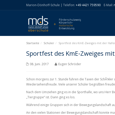
Marion-Dönhoff-Schule | Telefon:
+49 4421 759590
E-Mail:
Startseite
Schüler
Sportfest des KmE-Zweiges mit der Hafe
Sportfest des KmE-Zweiges mi
08. Juni. 2017
Eugen Schröder
Schon morgens zur 1. Stunde fuhren die Taxen der SchÃ¼ler 
Wiedersehensfreude. Viele unserer Schüler begrüßten freude
Nach dem Umziehen ging es in die Sporthalle, wo uns Herr B
„Tiergruppe“ ist. Dann ging es los.
Während einige Gruppen sich in der Bewegungslandschaft aus
An den vielen Stationen der Bewegungslandschaft konnte man 